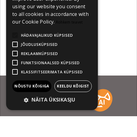
using our website you consent
to all cookies in accordance with
our Cookie Policy.
Rohkem teavet
HÄDAVAJALIKUD KÜPSISED
JÕUDLUSKÜPSISED
REKLAAMKÜPSISED
FUNKTSIONAALSED KÜPSISED
KLASSIFITSEERIMATA KÜPSISED
NÕUSTU KÕIGIGA
KEELDU KÕIGIST
Meet Us at Berlinale 2026
NÄITA ÜKSIKASJU