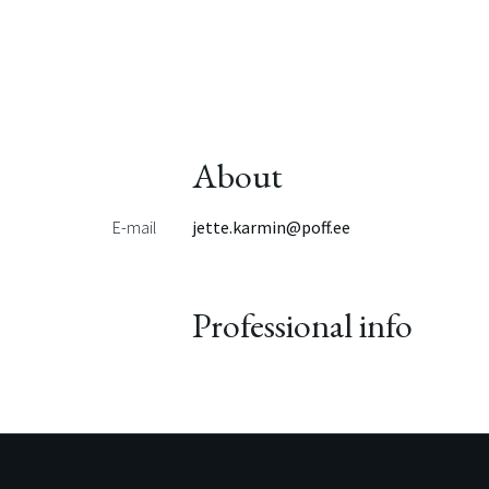
About
E-mail
jette.karmin@poff.ee
Professional info