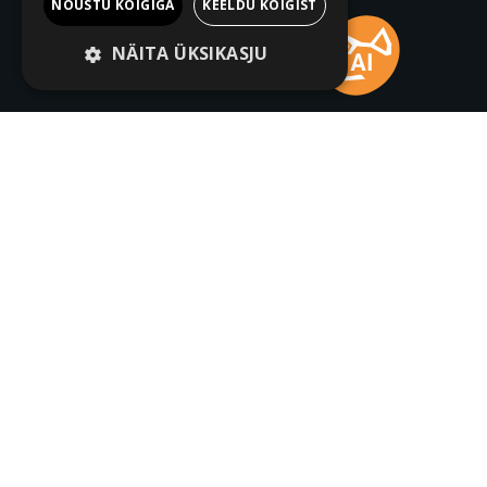
NÕUSTU KÕIGIGA
KEELDU KÕIGIST
NÄITA ÜKSIKASJU